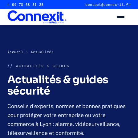
▸ 04 78 38 31 25
contact@connex-it.fr
Alarme intrusion
Alarme magasin & commerce
Accueil
›
Actualités
//
ACTUALITÉS & GUIDES
Alarme entrepôt & industrie
Actualités & guides
Télésurveillance 24/7
sécurité
Vidéosurveillance
Conseils d'experts, normes et bonnes pratiques
pour protéger votre entreprise ou votre
Caméra magasin & commerce
commerce à Lyon : alarme, vidéosurveillance,
télésurveillance et conformité.
Caméra entrepôt