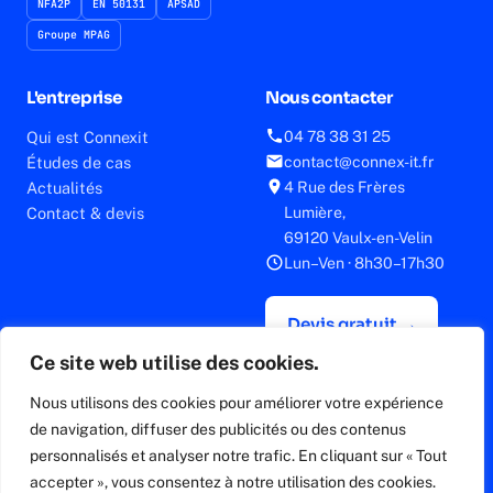
NFA2P
EN 50131
APSAD
Groupe MPAG
L'entreprise
Nous contacter
Qui est Connexit
04 78 38 31 25
Études de cas
contact@connex-it.fr
Actualités
4 Rue des Frères
Contact & devis
Lumière,
69120 Vaulx-en-Velin
Lun–Ven · 8h30–17h30
Devis gratuit →
Ce site web utilise des cookies.
Nous utilisons des cookies pour améliorer votre expérience
de navigation, diffuser des publicités ou des contenus
© 2026 Connexit — Groupe MPAG Network ·
Mentions légales
·
personnalisés et analyser notre trafic. En cliquant sur « Tout
Politique de confidentialité
Site conçu et optimisé par
Rankit
accepter », vous consentez à notre utilisation des cookies.