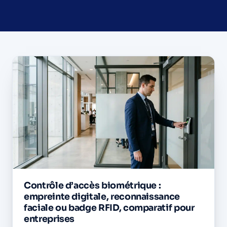
Contrôle d'accès
Contrôle par badge
Contrôle biométrique
Interphonie & vidéoportier
Qui sommes-nous
Études de cas
Contrôle d’accès biométrique :
empreinte digitale, reconnaissance
Blog
faciale ou badge RFID, comparatif pour
entreprises