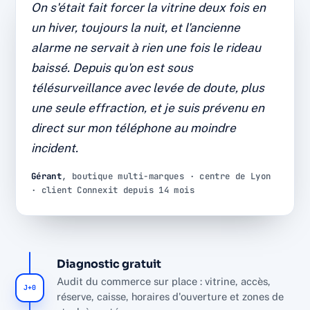
Boutique multi-marques : plus
On s'était fait forcer la vitrine deux fois en
d'effraction nocturne depuis la
un hiver, toujours la nuit, et l'ancienne
mise sous télésurveillance
alarme ne servait à rien une fois le rideau
baissé. Depuis qu'on est sous
Protection vitrine et réserve, levée de doute vidéo et
télésurveillance avec levée de doute, plus
supervision 24/7. Diagnostic, installation et SAV par
une seule effraction, et je suis prévenu en
l'équipe interne Connexit, sans sous-traitance.
direct sur mon téléphone au moindre
0
14 mois
<30s
incident.
EFFRACTION
DE RECUL
LEVÉE DE DOUTE
24-7
Gérant
, boutique multi-marques · centre de Lyon
· client Connexit depuis 14 mois
SUPERVISION
Diagnostic gratuit
Audit du commerce sur place : vitrine, accès,
J+0
réserve, caisse, horaires d'ouverture et zones de