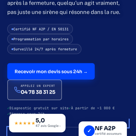
après la fermeture, quelqu'un agit vraiment,
pas juste une sirène qui résonne dans la rue.
Contrôle d'accès
Certifié NF A2P / EN 50131
Contrôle par badge
Programmation par horaires
Contrôle biométrique
Surveillé 24/7 après fermeture
Interphonie & vidéoportier
Recevoir mon devis sous 24h →
Qui sommes-nous
APPELEZ UN EXPERT
04 78 38 31 25
Études de cas
Diagnostic gratuit sur site
À partir de ~1 000 €
Réponse sous 24h
Blog
5,0
69 · LYON & AURA
NF A2P · EN 50131
★★★★★
47 avis Google ›
NF A2P
✓
certifié assureurs
ZONE A · VITRINE & CAISSE
ARMÉ