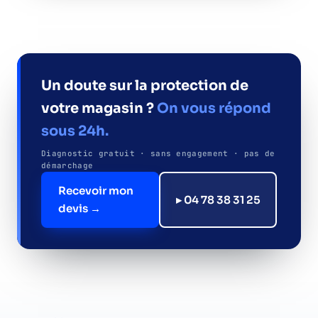
Un doute sur la protection de
votre magasin ?
On vous répond
sous 24h.
Diagnostic gratuit · sans engagement · pas de
démarchage
Recevoir mon
▸ 04 78 38 31 25
devis →