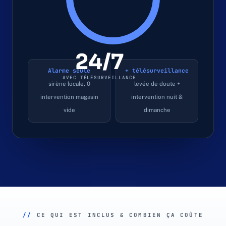
24/7
Alarme seule
+ télésurveillance
AVEC TÉLÉSURVEILLANCE
sirène locale, 0
levée de doute +
intervention magasin
intervention nuit &
vide
dimanche
//
CE QUI EST INCLUS & COMBIEN ÇA COÛTE