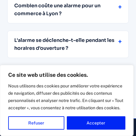
Combien coûte une alarme pour un
+
commerce à Lyon ?
L'alarme se déclenche-t-elle pendant les
+
horaires d'ouverture ?
Comment protéger la vitrine et la réserve
Ce site web utilise des cookies.
+
d'une boutique ?
Nous utilisons des cookies pour améliorer votre expérience
de navigation, diffuser des publicités ou des contenus
personnalisés et analyser notre trafic. En cliquant sur « Tout
accepter », vous consentez à notre utilisation des cookies.
Que se passe-t-il quand l'alarme sonne
+
après la fermeture ?
Refuser
Accepter
▸ Appeler
Devis gratuit