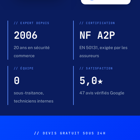
Devis gratuit →
// EXPERT DEPUIS
// CERTIFICATION
2006
NF A2P
20 ans en sécurité
EN 50131, exigée par les
commerce
assureurs
// ÉQUIPE
// SATISFACTION
0
5,0★
sous-traitance,
47 avis vérifiés Google
techniciens internes
//
DEVIS GRATUIT SOUS 24H