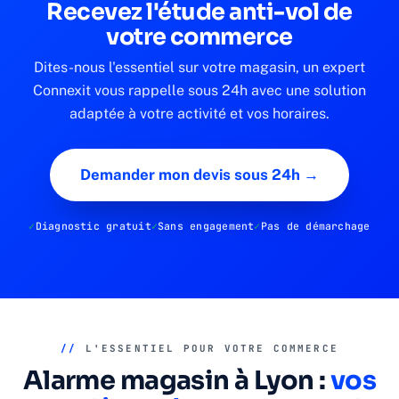
Recevez l'étude anti-vol de
votre commerce
Dites-nous l'essentiel sur votre magasin, un expert
Connexit vous rappelle sous 24h avec une solution
adaptée à votre activité et vos horaires.
Demander mon devis sous 24h →
Diagnostic gratuit
Sans engagement
Pas de démarchage
//
L'ESSENTIEL POUR VOTRE COMMERCE
Alarme magasin à Lyon :
vos