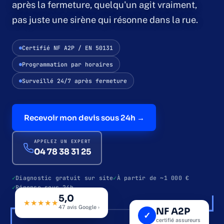
après la fermeture, quelqu'un agit vraiment,
pas juste une sirène qui résonne dans la rue.
Contrôle d'accès
Certifié NF A2P / EN 50131
Contrôle par badge
Programmation par horaires
Contrôle biométrique
Surveillé 24/7 après fermeture
Interphonie & vidéoportier
Recevoir mon devis sous 24h →
Qui sommes-nous
APPELEZ UN EXPERT
04 78 38 31 25
Études de cas
Diagnostic gratuit sur site
À partir de ~1 000 €
Réponse sous 24h
Blog
5,0
69 · LYON & AURA
NF A2P · EN 50131
★★★★★
47 avis Google ›
NF A2P
✓
certifié assureurs
ZONE A · VITRINE & CAISSE
ARMÉ