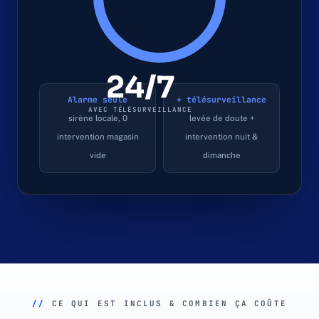
24/7
Alarme seule
+ télésurveillance
AVEC TÉLÉSURVEILLANCE
sirène locale, 0
levée de doute +
intervention magasin
intervention nuit &
vide
dimanche
//
CE QUI EST INCLUS & COMBIEN ÇA COÛTE