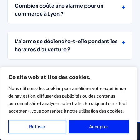
Combien coûte une alarme pour un
+
commerce à Lyon ?
L'alarme se déclenche-t-elle pendant les
+
horaires d'ouverture ?
Comment protéger la vitrine et la réserve
Ce site web utilise des cookies.
+
d'une boutique ?
Nous utilisons des cookies pour améliorer votre expérience
de navigation, diffuser des publicités ou des contenus
personnalisés et analyser notre trafic. En cliquant sur « Tout
accepter », vous consentez à notre utilisation des cookies.
Que se passe-t-il quand l'alarme sonne
+
après la fermeture ?
Refuser
Accepter
▸ Appeler
Devis gratuit