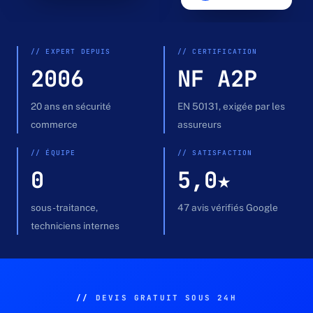
Devis gratuit →
// EXPERT DEPUIS
// CERTIFICATION
2006
NF A2P
20 ans en sécurité
EN 50131, exigée par les
commerce
assureurs
// ÉQUIPE
// SATISFACTION
0
5,0★
sous-traitance,
47 avis vérifiés Google
techniciens internes
//
DEVIS GRATUIT SOUS 24H