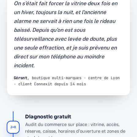
Boutique multi-marques : plus
On s'était fait forcer la vitrine deux fois en
d'effraction nocturne depuis la
un hiver, toujours la nuit, et l'ancienne
mise sous télésurveillance
alarme ne servait à rien une fois le rideau
baissé. Depuis qu'on est sous
Protection vitrine et réserve, levée de doute vidéo et
télésurveillance avec levée de doute, plus
supervision 24/7. Diagnostic, installation et SAV par
une seule effraction, et je suis prévenu en
l'équipe interne Connexit, sans sous-traitance.
direct sur mon téléphone au moindre
0
14 mois
<30s
incident.
EFFRACTION
DE RECUL
LEVÉE DE DOUTE
24-7
Gérant
, boutique multi-marques · centre de Lyon
· client Connexit depuis 14 mois
SUPERVISION
Diagnostic gratuit
Audit du commerce sur place : vitrine, accès,
J+0
réserve, caisse, horaires d'ouverture et zones de