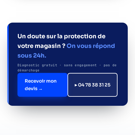
Un doute sur la protection de
votre magasin ?
On vous répond
sous 24h.
Diagnostic gratuit · sans engagement · pas de
démarchage
Recevoir mon
▸ 04 78 38 31 25
devis →