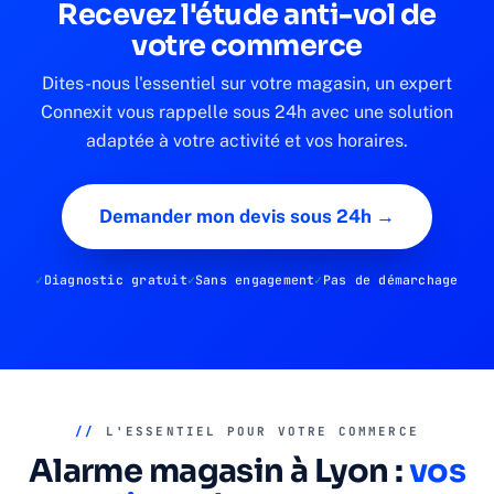
Recevez l'étude anti-vol de
votre commerce
Dites-nous l'essentiel sur votre magasin, un expert
Connexit vous rappelle sous 24h avec une solution
adaptée à votre activité et vos horaires.
Demander mon devis sous 24h →
Diagnostic gratuit
Sans engagement
Pas de démarchage
//
L'ESSENTIEL POUR VOTRE COMMERCE
Alarme magasin à Lyon :
vos