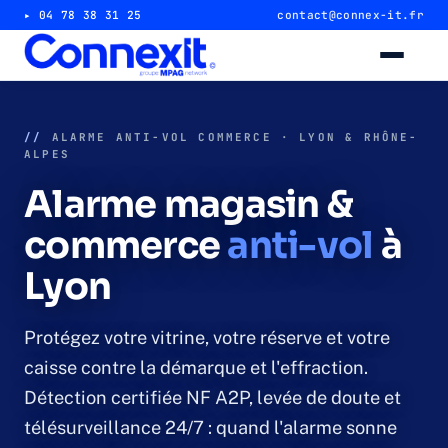
▸ 04 78 38 31 25
contact@connex-it.fr
Alarme intrusion
//
ALARME ANTI-VOL COMMERCE · LYON & RHÔNE-
ALPES
Alarme magasin & commerce
Alarme magasin &
Alarme entrepôt & industrie
commerce
anti-vol
à
Lyon
Télésurveillance 24/7
Vidéosurveillance
Protégez votre vitrine, votre réserve et votre
caisse contre la démarque et l'effraction.
Caméra magasin & commerce
Détection certifiée NF A2P, levée de doute et
télésurveillance 24/7 : quand l'alarme sonne
Caméra entrepôt