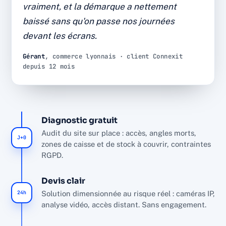
vraiment, et la démarque a nettement
Diagnostic, installation et SAV par l'équipe interne
baissé sans qu'on passe nos journées
Connexit, sans sous-traitance, dans le respect du
RGPD.
devant les écrans.
÷2
12 mois
Gérant
, commerce lyonnais · client Connexit
depuis 12 mois
DÉMARQUE INCONNUE
DE RECUL
~90%
NF A2P
FAUSSES ALERTES FILTRÉES
MATÉRIEL CERTIFIÉ
Diagnostic gratuit
Audit du site sur place : accès, angles morts,
J+0
zones de caisse et de stock à couvrir, contraintes
RGPD.
Devis clair
24h
Solution dimensionnée au risque réel : caméras IP,
analyse vidéo, accès distant. Sans engagement.