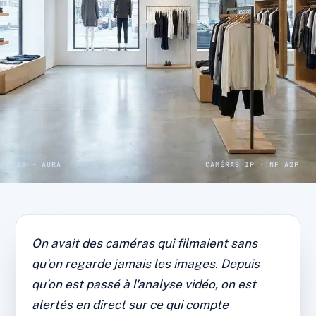
69 · AURA
CAMÉRAS IP · NF A2P
CAS CLIENT · COMMERCE LYONNAIS
Commerce : démarque
On avait des caméras qui filmaient sans
inconnue divisée par deux
qu'on regarde jamais les images. Depuis
après la pose des caméras
qu'on est passé à l'analyse vidéo, on est
alertés en direct sur ce qui compte
Caméras IP, analyse vidéo et accès distant.