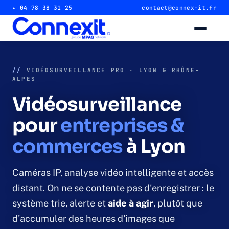
▸ 04 78 38 31 25
contact@connex-it.fr
Alarme intrusion
//
VIDÉOSURVEILLANCE PRO · LYON & RHÔNE-
ALPES
Alarme magasin & commerce
Vidéosurveillance
Alarme entrepôt & industrie
pour
entreprises &
commerces
à Lyon
Télésurveillance 24/7
Vidéosurveillance
Caméras IP, analyse vidéo intelligente et accès
distant. On ne se contente pas d'enregistrer : le
Caméra magasin & commerce
système trie, alerte et
aide à agir
, plutôt que
d'accumuler des heures d'images que
Caméra entrepôt