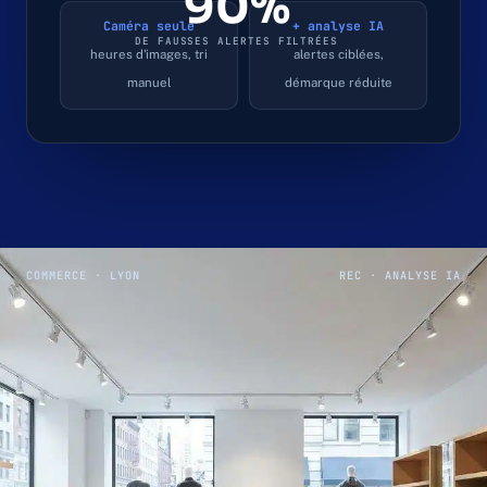
90%
Caméra seule
+ analyse IA
DE FAUSSES ALERTES FILTRÉES
heures d'images, tri
alertes ciblées,
manuel
démarque réduite
COMMERCE · LYON
REC · ANALYSE IA