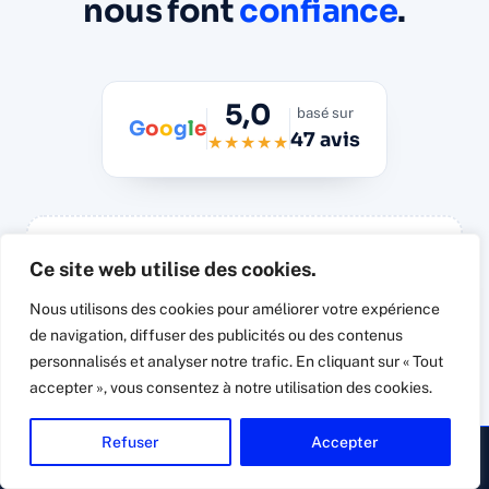
nous font
confiance
.
5,0
basé sur
G
o
o
g
l
e
47 avis
★★★★★
Ce site web utilise des cookies.
Synchronisation automatique des avis
Google réels
Nous utilisons des cookies pour améliorer votre expérience
de navigation, diffuser des publicités ou des contenus
Widget Trustindex.io à connecter à la fiche
Google Business Connexit à l'import : il affiche les
personnalisés et analyser notre trafic. En cliquant sur « Tout
47 avis vérifiés avec photos, dates et réponses,
accepter », vous consentez à notre utilisation des cookies.
sans avis inventé.
Refuser
Accepter
▸ Appeler
Devis gratuit
→ Voir les avis directement sur Google