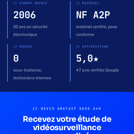
Devis gratuit →
// EXPERT DEPUIS
// MATÉRIEL
2006
NF A2P
20 ans en sécurité
matériel certifié, pose
électronique
conforme
// ÉQUIPE
// SATISFACTION
0
5,0★
sous-traitance,
47 avis vérifiés Google
techniciens internes
//
DEVIS GRATUIT SOUS 24H
Recevez votre étude de
vidéosurveillance