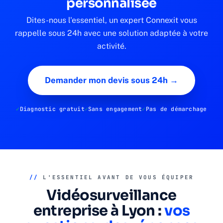
personnalisée
Dites-nous l'essentiel, un expert Connexit vous
rappelle sous 24h avec une solution adaptée à votre
activité.
Demander mon devis sous 24h →
Diagnostic gratuit
Sans engagement
Pas de démarchage
//
L'ESSENTIEL AVANT DE VOUS ÉQUIPER
Vidéosurveillance
entreprise à Lyon :
vos