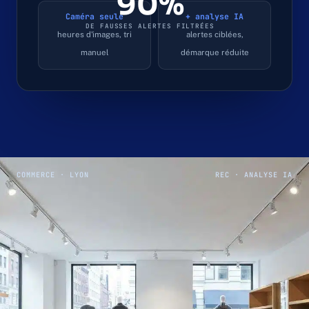
90%
Caméra seule
+ analyse IA
DE FAUSSES ALERTES FILTRÉES
heures d'images, tri
alertes ciblées,
manuel
démarque réduite
COMMERCE · LYON
REC · ANALYSE IA