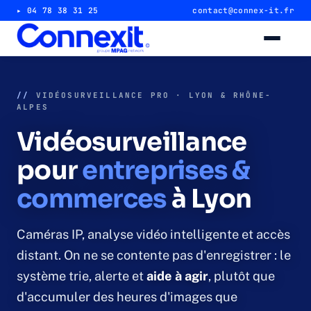
▸ 04 78 38 31 25
contact@connex-it.fr
Alarme intrusion
//
VIDÉOSURVEILLANCE PRO · LYON & RHÔNE-
ALPES
Alarme magasin & commerce
Vidéosurveillance
Alarme entrepôt & industrie
pour
entreprises &
commerces
à Lyon
Télésurveillance 24/7
Vidéosurveillance
Caméras IP, analyse vidéo intelligente et accès
distant. On ne se contente pas d'enregistrer : le
Caméra magasin & commerce
système trie, alerte et
aide à agir
, plutôt que
d'accumuler des heures d'images que
Caméra entrepôt