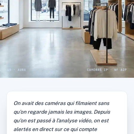
69 · AURA
CAMÉRAS IP · NF A2P
CAS CLIENT · COMMERCE LYONNAIS
Commerce : démarque
On avait des caméras qui filmaient sans
inconnue divisée par deux
qu'on regarde jamais les images. Depuis
après la pose des caméras
qu'on est passé à l'analyse vidéo, on est
alertés en direct sur ce qui compte
Caméras IP, analyse vidéo et accès distant.