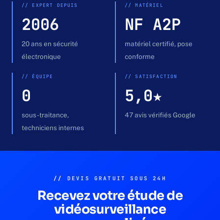
Devis gratuit →
// EXPERT DEPUIS
// MATÉRIEL
2006
NF A2P
20 ans en sécurité
matériel certifié, pose
électronique
conforme
// ÉQUIPE
// SATISFACTION
0
5,0★
sous-traitance,
47 avis vérifiés Google
techniciens internes
//
DEVIS GRATUIT SOUS 24H
Recevez votre étude de
vidéosurveillance