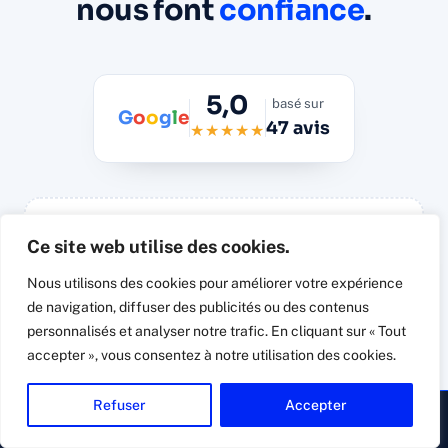
nous font
confiance
.
5,0
basé sur
G
o
o
g
l
e
47 avis
★★★★★
Ce site web utilise des cookies.
Synchronisation automatique des avis
Google réels
Nous utilisons des cookies pour améliorer votre expérience
de navigation, diffuser des publicités ou des contenus
Widget Trustindex.io à connecter à la fiche
Google Business Connexit à l'import : il affiche les
personnalisés et analyser notre trafic. En cliquant sur « Tout
47 avis vérifiés avec photos, dates et réponses,
accepter », vous consentez à notre utilisation des cookies.
sans avis inventé.
Refuser
Accepter
▸ Appeler
Devis gratuit
→ Voir les avis directement sur Google