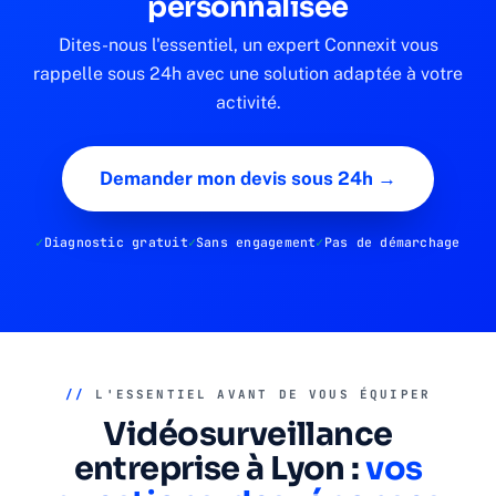
personnalisée
Dites-nous l'essentiel, un expert Connexit vous
rappelle sous 24h avec une solution adaptée à votre
activité.
Demander mon devis sous 24h →
Diagnostic gratuit
Sans engagement
Pas de démarchage
//
L'ESSENTIEL AVANT DE VOUS ÉQUIPER
Vidéosurveillance
entreprise à Lyon :
vos