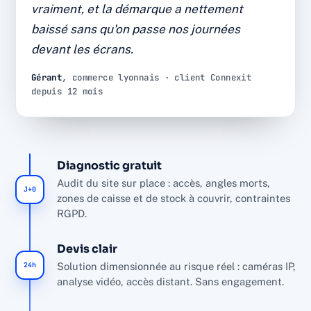
vraiment, et la démarque a nettement
Diagnostic, installation et SAV par l'équipe interne
baissé sans qu'on passe nos journées
Connexit, sans sous-traitance, dans le respect du
RGPD.
devant les écrans.
÷2
12 mois
Gérant
, commerce lyonnais · client Connexit
depuis 12 mois
DÉMARQUE INCONNUE
DE RECUL
~90%
NF A2P
FAUSSES ALERTES FILTRÉES
MATÉRIEL CERTIFIÉ
Diagnostic gratuit
Audit du site sur place : accès, angles morts,
J+0
zones de caisse et de stock à couvrir, contraintes
RGPD.
Devis clair
24h
Solution dimensionnée au risque réel : caméras IP,
analyse vidéo, accès distant. Sans engagement.