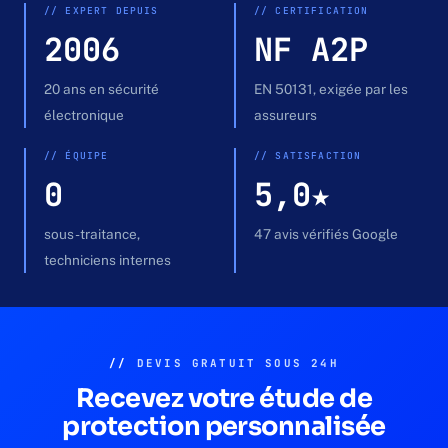
Devis gratuit →
// EXPERT DEPUIS
// CERTIFICATION
2006
NF A2P
20 ans en sécurité
EN 50131, exigée par les
électronique
assureurs
// ÉQUIPE
// SATISFACTION
0
5,0★
sous-traitance,
47 avis vérifiés Google
techniciens internes
//
DEVIS GRATUIT SOUS 24H
Recevez votre étude de
protection personnalisée