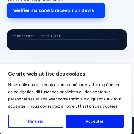
Vérifier ma zone & recevoir un devis →
COUVERTURE · TEMPS RÉEL
Valence
Saint-Étienne
Annecy
Chambéry
Grenoble
LYON · 69
Ce site web utilise des cookies.
Nous utilisons des cookies pour améliorer votre expérience
de navigation, diffuser des publicités ou des contenus
//
VOTRE PROJET, ÉTAPE PAR ÉTAPE
personnalisés et analyser notre trafic. En cliquant sur « Tout
De l'audit à la
protection
accepter », vous consentez à notre utilisation des cookies.
active
.
Refuser
Accepter
▸ Appeler
Devis gratuit