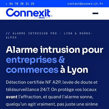
▸ 04 78 38 31 25
contact@connex-it.fr
Alarme intrusion
//
ALARME INTRUSION PRO · LYON & RHÔNE-
ALPES
Alarme magasin & commerce
Alarme intrusion pour
Alarme entrepôt & industrie
entreprises &
commerces
à Lyon
Télésurveillance 24/7
Vidéosurveillance
Détection certifiée NF A2P, levée de doute et
télésurveillance 24/7. On protège vos locaux
Caméra magasin & commerce
avant
l'effraction, et quand l'alarme sonne,
quelqu'un agit vraiment, pas juste une sirène
Caméra entrepôt