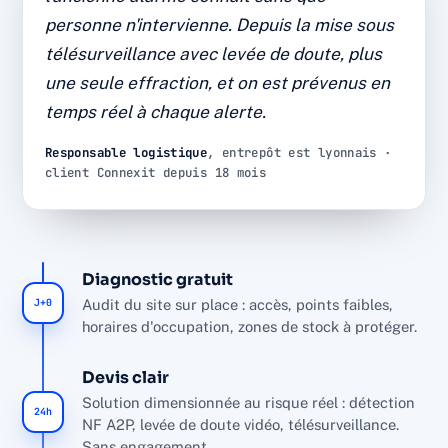
télésurveillance
personne n'intervienne. Depuis la mise sous
télésurveillance avec levée de doute, plus
Détection certifiée, levée de doute vidéo et
une seule effraction, et on est prévenus en
supervision 24/7. Diagnostic, installation et SAV par
temps réel à chaque alerte.
l'équipe interne Connexit, sans sous-traitance.
Responsable logistique
, entrepôt est lyonnais ·
0
18 mois
<30s
client Connexit depuis 18 mois
INTRUSION
DE RECUL
LEVÉE DE DOUTE
24-7
SUPERVISION
Diagnostic gratuit
J+0
Audit du site sur place : accès, points faibles,
horaires d'occupation, zones de stock à protéger.
Devis clair
Solution dimensionnée au risque réel : détection
24h
NF A2P, levée de doute vidéo, télésurveillance.
Sans engagement.