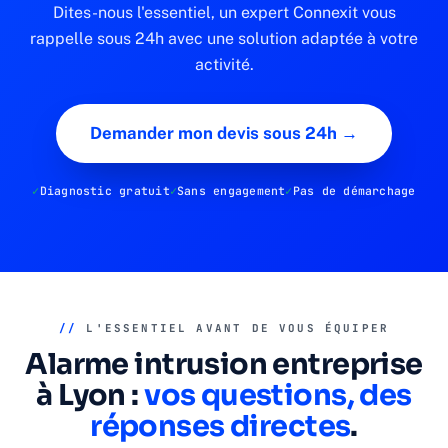
Dites-nous l'essentiel, un expert Connexit vous
rappelle sous 24h avec une solution adaptée à votre
activité.
Demander mon devis sous 24h →
Diagnostic gratuit
Sans engagement
Pas de démarchage
//
L'ESSENTIEL AVANT DE VOUS ÉQUIPER
Alarme intrusion entreprise
à Lyon :
vos questions, des
réponses directes
.