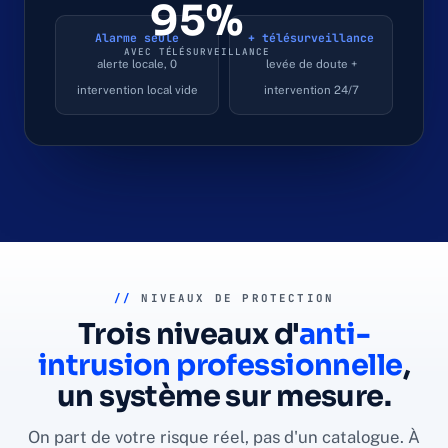
95%
Alarme seule
+ télésurveillance
AVEC TÉLÉSURVEILLANCE
alerte locale, 0
levée de doute +
intervention local vide
intervention 24/7
//
NIVEAUX DE PROTECTION
Trois niveaux d'
anti-
intrusion professionnelle
,
un système sur mesure.
On part de votre risque réel, pas d'un catalogue. À