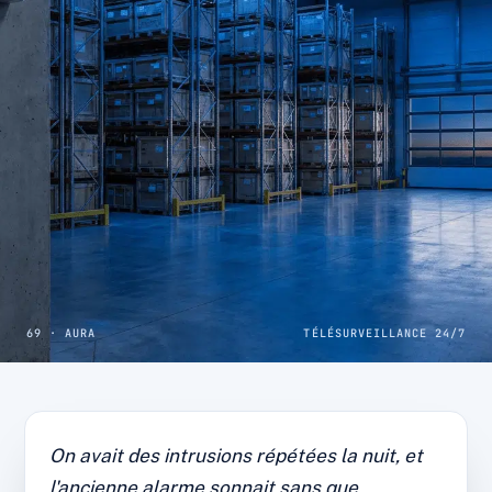
69 · AURA
TÉLÉSURVEILLANCE 24/7
CAS CLIENT · EST LYONNAIS
Entrepôt logistique : 0
On avait des intrusions répétées la nuit, et
intrusion depuis la mise sous
l'ancienne alarme sonnait sans que