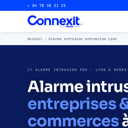
▸ 04 78 38 31 25
Accueil
›
Alarme intrusion entreprise Lyon
//
ALARME INTRUSION PRO · LYON & RHÔNE
Alarme intru
entreprises 
commerces
à