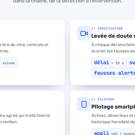
dans la chaîne, de la détection à l'intervention.
// VÉRIFICATION
Levée de doute 
bris de vitre, centrale et
À chaque déclenchement
trée.
écarter les fausses al
délai
s
 volume
< 30 s
fausses alert
// PILOTAGE
Pilotage smart
e agréé qui traite l'alerte
Activez, désactivez et 
ervention.
historique horodaté d
appli
iOS / Andro