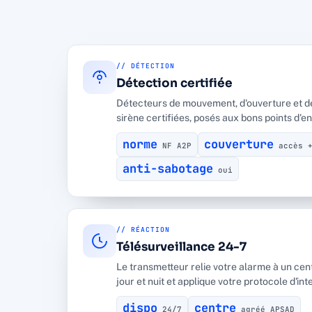
// DÉTECTION
Détection certifiée
Détecteurs de mouvement, d'ouverture et de 
sirène certifiées, posés aux bons points d'en
norme
couverture
NF A2P
accès +
anti-sabotage
oui
// RÉACTION
Télésurveillance 24-7
Le transmetteur relie votre alarme à un centr
jour et nuit et applique votre protocole d'int
dispo
centre
24/7
agréé APSAD