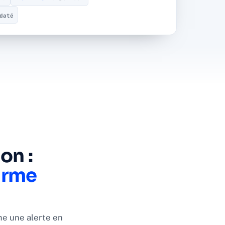
daté
on :
arme
me une alerte en