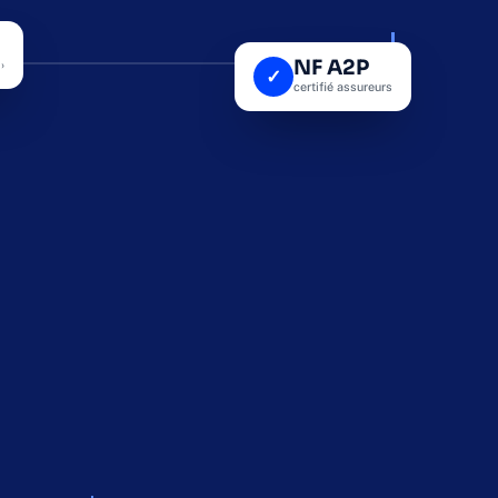
NF A2P · EN 50131
NF A2P
›
✓
certifié assureurs
INCIPALE
ARMÉ