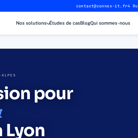
contact@connex-it.fr
4 Ru
Nos solutions
Études de cas
Blog
Qui sommes-nous
-ALPES
sion pour
&
 Lyon