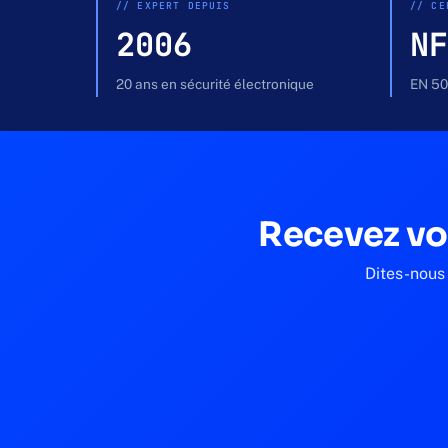
// EXPERT DEPUIS
// CE
2006
NF
20 ans en sécurité électronique
EN 50
Recevez vo
Dites-nous 