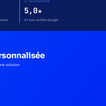
// SATISFACTION
5,0★
ternes
47 avis vérifiés Google
rsonnalisée
une solution