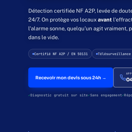
Détection certifiée NF A2P, levée de doute
24/7. On protège vos locaux
avant
l'effrac
l'alarme sonne, quelqu'un agit vraiment, p
dans le vide.
Certifié NF A2P / EN 50131
Télésurveillance
APP
Recevoir mon devis sous 24h →
04
Diagnostic gratuit sur site
Sans engagement
Rép