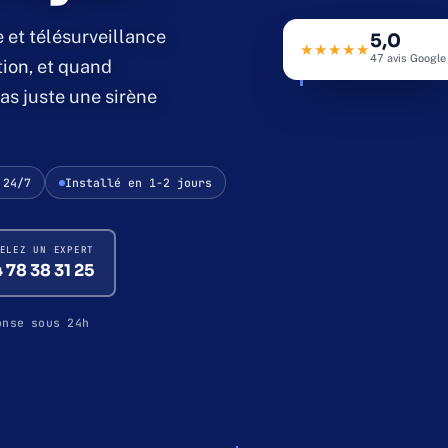
 et télésurveillance
69 · LYON & AURA
5,0
★★★★★
47 avis Google 
tion, et quand
ZONE A · ENTRÉE PR
as juste une sirène
 24/7
Installé en 1-2 jours
ELEZ UN EXPERT
 78 38 31 25
onse sous 24h