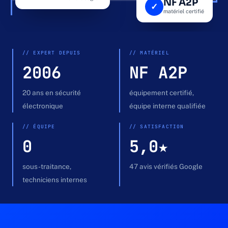
NF A2P
✓
Devis gratuit →
matériel certifié
ENTRÉE · PLATINE DE RUE
APPEL
// EXPERT DEPUIS
// MATÉRIEL
2006
NF A2P
20 ans en sécurité
équipement certifié,
électronique
équipe interne qualifiée
// ÉQUIPE
// SATISFACTION
0
5,0★
sous-traitance,
47 avis vérifiés Google
techniciens internes