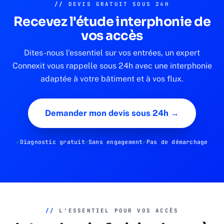
//
DEVIS GRATUIT SOUS 24H
Recevez l'étude interphonie de
vos accès
Dites-nous l'essentiel sur vos entrées, un expert
Connexit vous rappelle sous 24h avec une interphonie
adaptée à votre bâtiment et à vos flux.
Demander mon devis sous 24h →
Diagnostic gratuit
Sans engagement
Pas de démarchage
//
L'ESSENTIEL POUR VOS ACCÈS