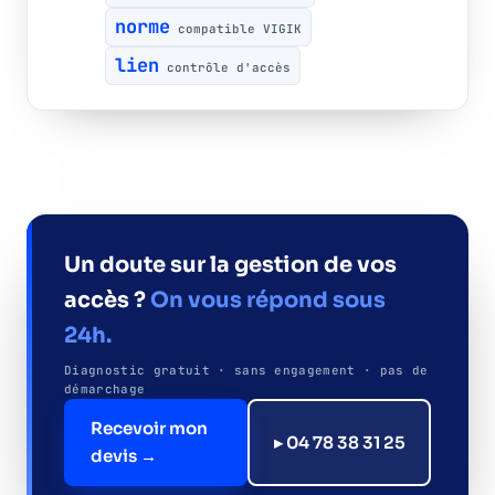
norme
compatible VIGIK
lien
contrôle d'accès
Un doute sur la gestion de vos
accès ?
On vous répond sous
24h.
Diagnostic gratuit · sans engagement · pas de
démarchage
Recevoir mon
▸ 04 78 38 31 25
devis →