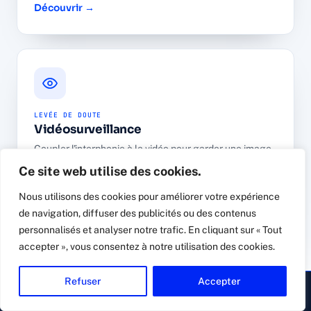
Découvrir →
LEVÉE DE DOUTE
Vidéosurveillance
Coupler l'interphonie à la vidéo pour garder une image
de chaque accès et de chaque visiteur.
Ce site web utilise des cookies.
Découvrir →
Nous utilisons des cookies pour améliorer votre expérience
de navigation, diffuser des publicités ou des contenus
personnalisés et analyser notre trafic. En cliquant sur « Tout
Compléter avec une alarme intrusion certifiée NF
accepter », vous consentez à notre utilisation des cookies.
A2P pour les heures de fermeture →
Refuser
Accepter
▸ Appeler
Devis gratuit