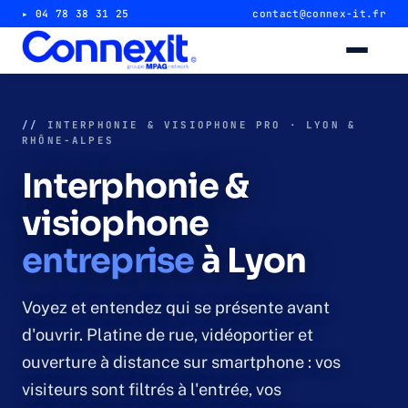
▸ 04 78 38 31 25
contact@connex-it.fr
Alarme intrusion
//
INTERPHONIE & VISIOPHONE PRO · LYON &
RHÔNE-ALPES
Alarme magasin & commerce
Interphonie &
Alarme entrepôt & industrie
visiophone
entreprise
à Lyon
Télésurveillance 24/7
Vidéosurveillance
Voyez et entendez qui se présente avant
d'ouvrir. Platine de rue, vidéoportier et
Caméra magasin & commerce
ouverture à distance sur smartphone : vos
visiteurs sont filtrés à l'entrée, vos
Caméra entrepôt