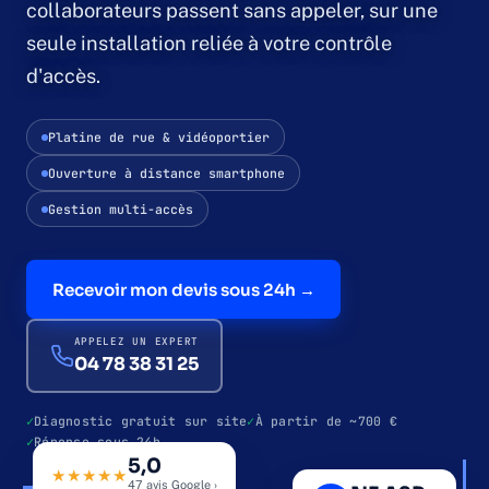
collaborateurs passent sans appeler, sur une
seule installation reliée à votre contrôle
Contrôle d'accès
d'accès.
Contrôle par badge
Platine de rue & vidéoportier
Ouverture à distance smartphone
Contrôle biométrique
Gestion multi-accès
Interphonie & vidéoportier
Recevoir mon devis sous 24h →
Qui sommes-nous
APPELEZ UN EXPERT
Études de cas
04 78 38 31 25
Diagnostic gratuit sur site
À partir de ~700 €
Blog
Réponse sous 24h
5,0
69 · LYON & AURA
VIDÉOPORTIER · VIGIK
★★★★★
47 avis Google ›