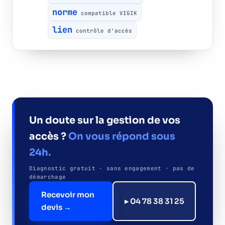
norme
compatible VIGIK
lien
contrôle d'accès
Un doute sur la gestion de vos
accès ?
On vous répond sous
24h.
Diagnostic gratuit · sans engagement · pas de
démarchage
Recevoir mon
▸ 04 78 38 31 25
devis →