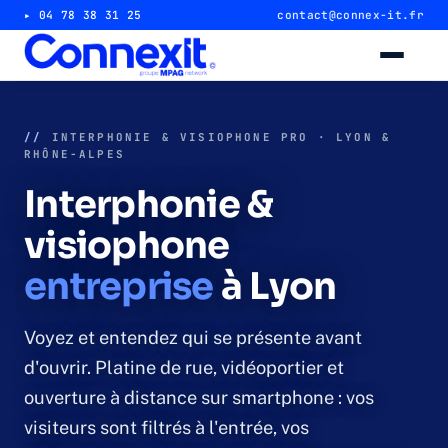
▸ 04 78 38 31 25
contact@connex-it.fr
Alarme intrusion
//
INTERPHONIE & VISIOPHONE PRO · LYON &
RHÔNE-ALPES
Alarme magasin & commerce
Interphonie &
Alarme entrepôt & industrie
visiophone
entreprise
à Lyon
Télésurveillance 24/7
Vidéosurveillance
Voyez et entendez qui se présente avant
d'ouvrir. Platine de rue, vidéoportier et
Caméra magasin & commerce
ouverture à distance sur smartphone : vos
visiteurs sont filtrés à l'entrée, vos
Caméra entrepôt