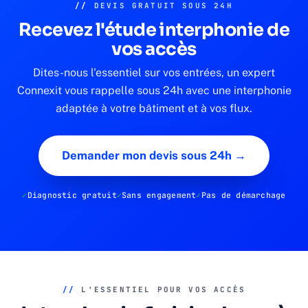
//
DEVIS GRATUIT SOUS 24H
Recevez l'étude interphonie de
vos accès
Dites-nous l'essentiel sur vos entrées, un expert
Connexit vous rappelle sous 24h avec une interphonie
adaptée à votre bâtiment et à vos flux.
Demander mon devis sous 24h →
Diagnostic gratuit
Sans engagement
Pas de démarchage
//
L'ESSENTIEL POUR VOS ACCÈS