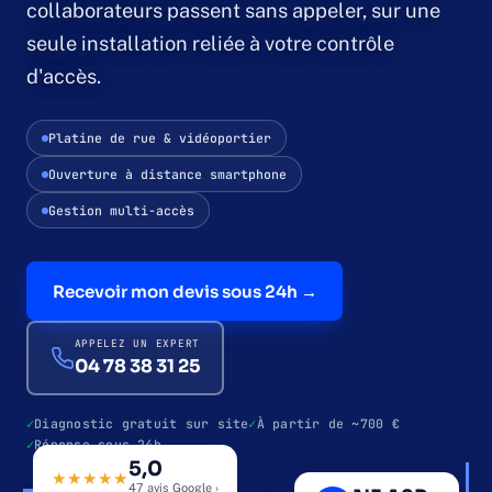
collaborateurs passent sans appeler, sur une
seule installation reliée à votre contrôle
Contrôle d'accès
d'accès.
Contrôle par badge
Platine de rue & vidéoportier
Ouverture à distance smartphone
Contrôle biométrique
Gestion multi-accès
Interphonie & vidéoportier
Recevoir mon devis sous 24h →
Qui sommes-nous
APPELEZ UN EXPERT
Études de cas
04 78 38 31 25
Diagnostic gratuit sur site
À partir de ~700 €
Blog
Réponse sous 24h
5,0
69 · LYON & AURA
VIDÉOPORTIER · VIGIK
★★★★★
47 avis Google ›