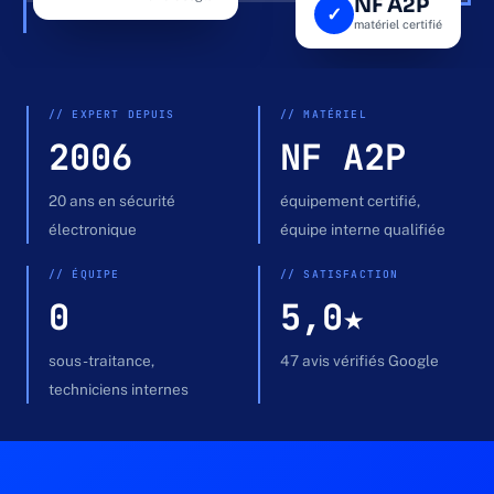
NF A2P
✓
Devis gratuit →
matériel certifié
ENTRÉE · PLATINE DE RUE
APPEL
// EXPERT DEPUIS
// MATÉRIEL
2006
NF A2P
20 ans en sécurité
équipement certifié,
électronique
équipe interne qualifiée
// ÉQUIPE
// SATISFACTION
0
5,0★
sous-traitance,
47 avis vérifiés Google
techniciens internes