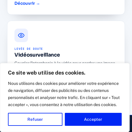
Découvrir →
LEVÉE DE DOUTE
Vidéosurveillance
Coupler l'interphonie à la vidéo pour garder une image
de chaque accès et de chaque visiteur.
Ce site web utilise des cookies.
Découvrir →
Nous utilisons des cookies pour améliorer votre expérience
de navigation, diffuser des publicités ou des contenus
personnalisés et analyser notre trafic. En cliquant sur « Tout
Compléter avec une alarme intrusion certifiée NF
accepter », vous consentez à notre utilisation des cookies.
A2P pour les heures de fermeture →
Refuser
Accepter
▸ Appeler
Devis gratuit