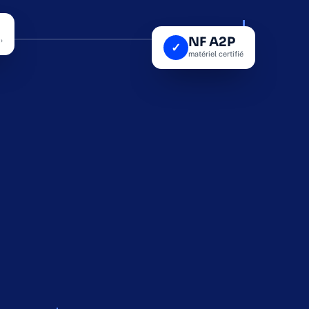
ANALYSE IA · RGPD
NF A2P
›
✓
matériel certifié
INCIPALE
REC