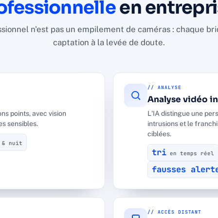
ofessionnelle
en entrepri
ionnel n'est pas un empilement de caméras : chaque briq
captation à la levée de doute.
// ANALYSE
Analyse vidéo in
s points, avec vision
L'IA distingue une per
es sensibles.
intrusions et le franc
ciblées.
 & nuit
tri
en temps réel
fausses alert
// ACCÈS DISTANT