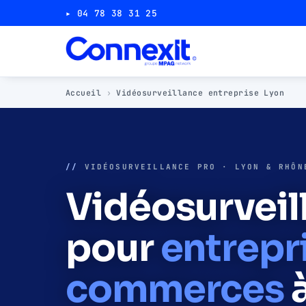
▸ 04 78 38 31 25
Accueil
›
Vidéosurveillance entreprise Lyon
//
VIDÉOSURVEILLANCE PRO · LYON & RHÔN
Vidéosurveil
pour
entrepr
commerces
à