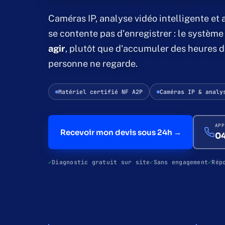
Caméras IP, analyse vidéo intelligente et 
se contente pas d'enregistrer : le système 
agir
, plutôt que d'accumuler des heures 
personne ne regarde.
Matériel certifié NF A2P
Caméras IP & analy
APP
Recevoir mon devis sous 24h →
04
Diagnostic gratuit sur site
Sans engagement
Rép