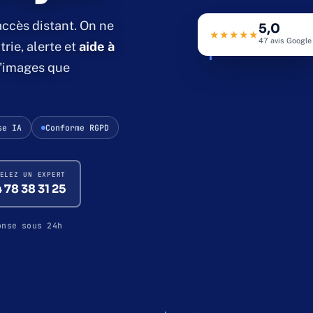
accès distant. On ne
69 · LYON & AURA
5,0
★★★★★
47 avis Google 
trie, alerte et
aide à
CAM 01 · ENTRÉE PR
d'images que
se IA
Conforme RGPD
ELEZ UN EXPERT
 78 38 31 25
onse sous 24h