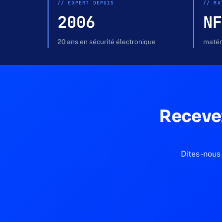
// EXPERT DEPUIS
// MA
2006
NF
20 ans en sécurité électronique
matéri
Recevez
Dites-nous 