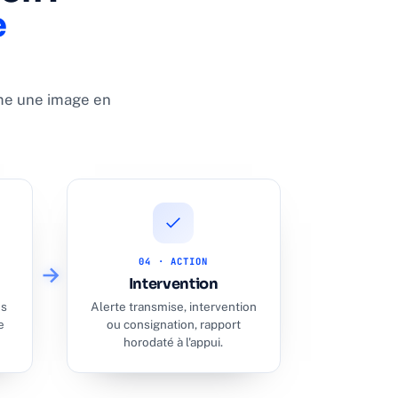
e
rme une image en
04 · ACTION
Intervention
es
Alerte transmise, intervention
e
ou consignation, rapport
horodaté à l'appui.