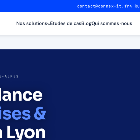
contact@connex-it.fr
4 Ru
Nos solutions
Études de cas
Blog
Qui sommes-nous
E-ALPES
lance
ises &
 Lyon