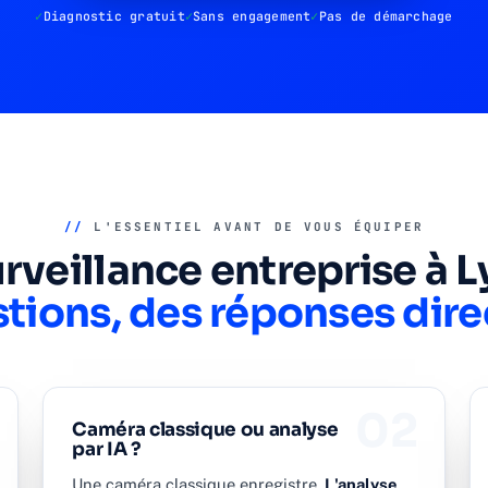
Diagnostic gratuit
Sans engagement
Pas de démarchage
//
L'ESSENTIEL AVANT DE VOUS ÉQUIPER
rveillance entreprise à L
tions, des réponses dire
02
Caméra classique ou analyse
par IA ?
Une caméra classique enregistre.
L'analyse