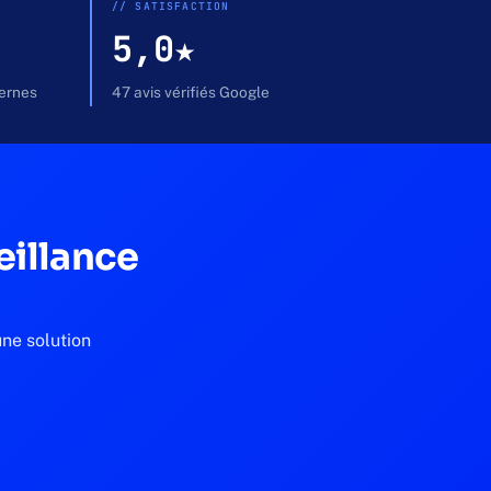
// SATISFACTION
5,0★
ternes
47 avis vérifiés Google
eillance
une solution