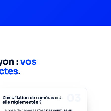
yon :
vos
ctes
.
03
L'installation de caméras est-
elle réglementée ?
La pose de caméras n'est
pas soumise au