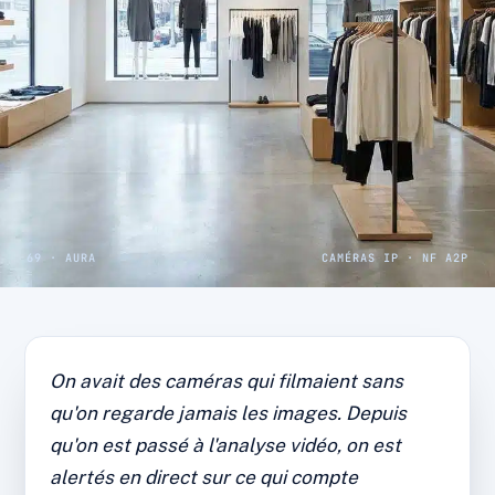
69 · AURA
CAMÉRAS IP · NF A2P
CAS CLIENT · COMMERCE LYONNAIS
Commerce : démarque
On avait des caméras qui filmaient sans
inconnue divisée par deux
qu'on regarde jamais les images. Depuis
après la pose des caméras
qu'on est passé à l'analyse vidéo, on est
alertés en direct sur ce qui compte
Caméras IP, analyse vidéo et accès distant.