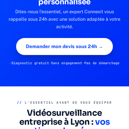
personnalisée
Dites-nous l'essentiel, un expert Connexit vous
rappelle sous 24h avec une solution adaptée à votre
activité.
Demander mon devis sous 24h →
Diagnostic gratuit
Sans engagement
Pas de démarchage
//
L'ESSENTIEL AVANT DE VOUS ÉQUIPER
Vidéosurveillance
entreprise à Lyon :
vos