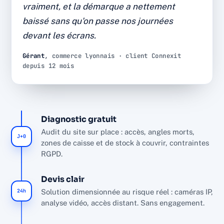
vraiment, et la démarque a nettement
Diagnostic, installation et SAV par l'équipe interne
baissé sans qu'on passe nos journées
Connexit, sans sous-traitance, dans le respect du
RGPD.
devant les écrans.
÷2
12 mois
Gérant
, commerce lyonnais · client Connexit
depuis 12 mois
DÉMARQUE INCONNUE
DE RECUL
~90%
NF A2P
FAUSSES ALERTES FILTRÉES
MATÉRIEL CERTIFIÉ
Diagnostic gratuit
Audit du site sur place : accès, angles morts,
J+0
zones de caisse et de stock à couvrir, contraintes
RGPD.
Devis clair
24h
Solution dimensionnée au risque réel : caméras IP,
analyse vidéo, accès distant. Sans engagement.