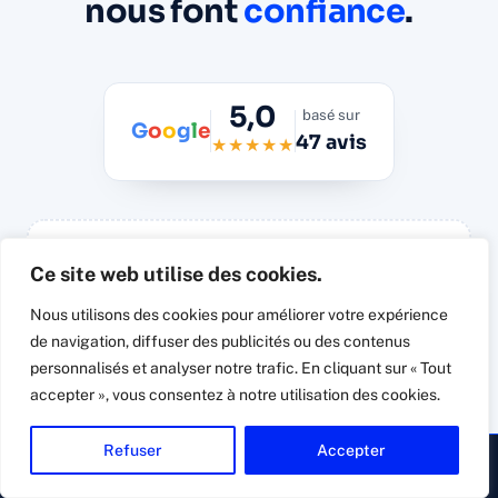
nous font
confiance
.
5,0
basé sur
G
o
o
g
l
e
47 avis
★★★★★
Ce site web utilise des cookies.
Synchronisation automatique des avis
Google réels
Nous utilisons des cookies pour améliorer votre expérience
de navigation, diffuser des publicités ou des contenus
Widget Trustindex.io à connecter à la fiche
Google Business Connexit à l'import : il affiche les
personnalisés et analyser notre trafic. En cliquant sur « Tout
47 avis vérifiés avec photos, dates et réponses,
accepter », vous consentez à notre utilisation des cookies.
sans avis inventé.
Refuser
Accepter
▸ Appeler
Devis gratuit
→ Voir les avis directement sur Google