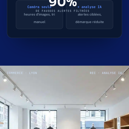
90%
Caméra seule
+ analyse IA
DE FAUSSES ALERTES FILTRÉES
heures d'images, tri
alertes ciblées,
manuel
démarque réduite
COMMERCE · LYON
REC · ANALYSE IA