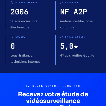
Devis gratuit →
// EXPERT DEPUIS
// MATÉRIEL
2006
NF A2P
20 ans en sécurité
matériel certifié, pose
électronique
conforme
// ÉQUIPE
// SATISFACTION
0
5,0★
sous-traitance,
47 avis vérifiés Google
techniciens internes
//
DEVIS GRATUIT SOUS 24H
Recevez votre étude de
vidéosurveillance