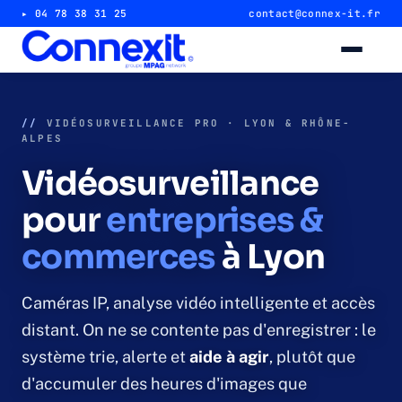
▸ 04 78 38 31 25
contact@connex-it.fr
Alarme intrusion
//
VIDÉOSURVEILLANCE PRO · LYON & RHÔNE-
ALPES
Alarme magasin & commerce
Vidéosurveillance
Alarme entrepôt & industrie
pour
entreprises &
commerces
à Lyon
Télésurveillance 24/7
Vidéosurveillance
Caméras IP, analyse vidéo intelligente et accès
distant. On ne se contente pas d'enregistrer : le
Caméra magasin & commerce
système trie, alerte et
aide à agir
, plutôt que
d'accumuler des heures d'images que
Caméra entrepôt