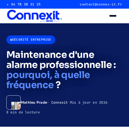
▸ 04 78 38 31 25
contact@connex-it.fr
Alarme intrusion
SÉCURITÉ ENTREPRISE
Alarme magasin & commerce
Maintenance d'une
alarme professionnelle :
Alarme entrepôt & industrie
pourquoi, à quelle
Télésurveillance 24/7
fréquence
?
Vidéosurveillance
· Connexit
·
Mis à jour en 2026
·
Mathieu Prade
Caméra magasin & commerce
8 min de lecture
Caméra entrepôt