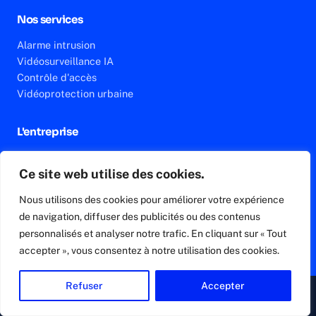
Nos services
Alarme intrusion
Vidéosurveillance IA
Contrôle d'accès
Vidéoprotection urbaine
L'entreprise
Qui est Connexit
Ce site web utilise des cookies.
Études de cas
Actualités
Nous utilisons des cookies pour améliorer votre expérience
Contact & devis
de navigation, diffuser des publicités ou des contenus
personnalisés et analyser notre trafic. En cliquant sur « Tout
Nous contacter
accepter », vous consentez à notre utilisation des cookies.
04 78 38 31 25
contact@connex-it.fr
Refuser
Accepter
▸ Appeler
Devis gratuit
4 Rue des Frères Lumière,