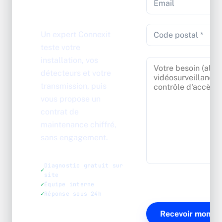
Connexit
Un expert Connexit
teste votre
installation, vos
détecteurs et votre
transmission, puis
vous propose un
contrat de
maintenance chiffré,
sans engagement.
Diagnostic gratuit sur
site
Équipe interne
Réponse sous 24h
04 78 38 31 25
·