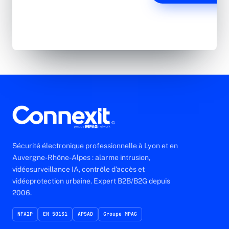
Lun-Ven 8h30-17h30
Sécurité électronique professionnelle à Lyon et en
Auvergne-Rhône-Alpes : alarme intrusion,
vidéosurveillance IA, contrôle d'accès et
vidéoprotection urbaine. Expert B2B/B2G depuis
2006.
NFA2P
EN 50131
APSAD
Groupe MPAG