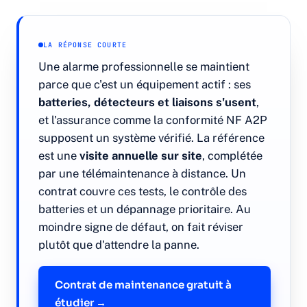
Contrôle d'accès
LA RÉPONSE COURTE
Une alarme professionnelle se maintient
Contrôle par badge
parce que c'est un équipement actif : ses
batteries, détecteurs et liaisons s'usent
,
Contrôle biométrique
et l'assurance comme la conformité NF A2P
supposent un système vérifié. La référence
Interphonie & vidéoportier
est une
visite annuelle sur site
, complétée
par une télémaintenance à distance. Un
Qui sommes-nous
contrat couvre ces tests, le contrôle des
batteries et un dépannage prioritaire. Au
moindre signe de défaut, on fait réviser
Études de cas
plutôt que d'attendre la panne.
Blog
Contrat de maintenance gratuit à
étudier →