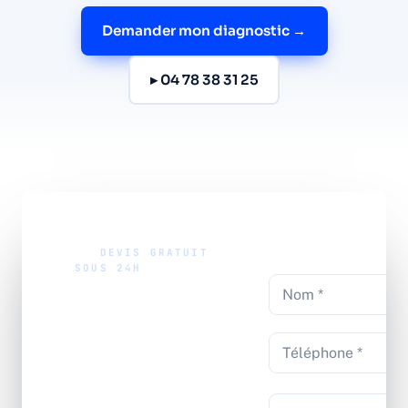
Demander mon diagnostic →
▸ 04 78 38 31 25
//
DEVIS GRATUIT
SOUS 24H
Maintenez
votre
alarme
avec