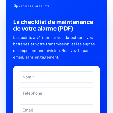
CHECKLIST GRATUITE
La checklist de maintenance
de votre alarme (PDF)
Les points à vérifier sur vos détecteurs, vos
batteries et votre transmission, et les signes
qui imposent une révision. Recevez-la par
email, sans engagement.