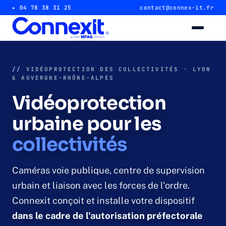
▸ 04 78 38 31 25
contact@connex-it.fr
Alarme intrusion
//
VIDÉOPROTECTION DES COLLECTIVITÉS · LYON
& AUVERGNE-RHÔNE-ALPES
Alarme magasin & commerce
Vidéoprotection
Alarme entrepôt & industrie
urbaine pour les
collectivités
Télésurveillance 24/7
Vidéosurveillance
Caméras voie publique, centre de supervision
urbain et liaison avec les forces de l'ordre.
Caméra magasin & commerce
Connexit conçoit et installe votre dispositif
dans le cadre de l'autorisation préfectorale
Caméra entrepôt