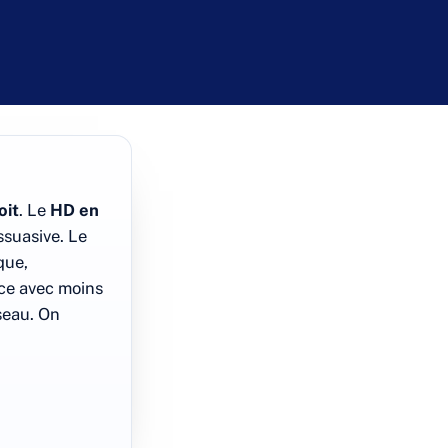
oit
. Le
HD en
ssuasive. Le
que,
ace avec moins
seau. On