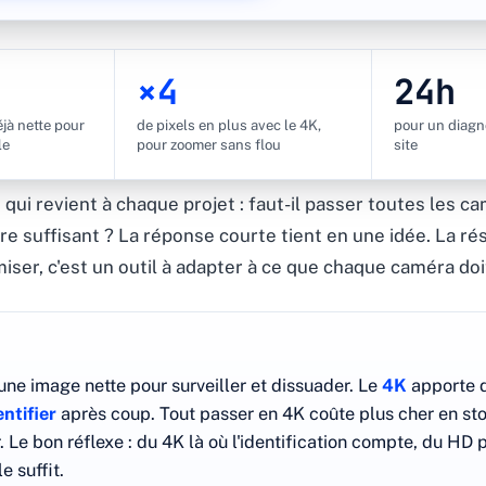
×4
24h
éjà nette pour
de pixels en plus avec le 4K,
pour un diagn
le
pour zoomer sans flou
site
n qui revient à chaque projet : faut-il passer toutes les 
re suffisant ? La réponse courte tient en une idée. La ré
iser, c'est un outil à adapter à ce que chaque caméra doit
ne image nette pour surveiller et dissuader. Le
4K
apporte 
entifier
après coup. Tout passer en 4K coûte plus cher en st
r. Le bon réflexe : du 4K là où l'identification compte, du HD 
 suffit.