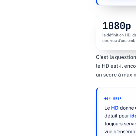
1080p
la définition HD, d
une vue d'ensemb
C'est la questio
le HD est-il enco
un score à maxim
EN BREF
Le
HD
donne u
détail pour
id
toujours servi
vue d'ensemble