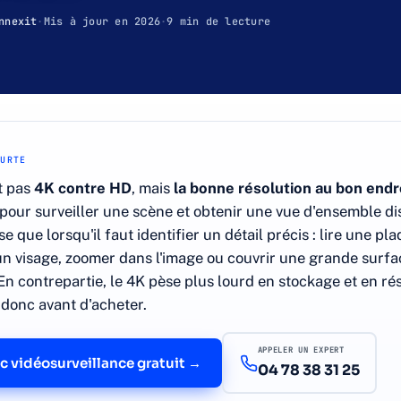
nnexit
·
Mis à jour en 2026
·
9 min de lecture
OURTE
t pas
4K contre HD
, mais
la bonne résolution au bon endr
 pour surveiller une scène et obtenir une vue d'ensemble di
e que lorsqu'il faut identifier un détail précis : lire une pla
un visage, zoomer dans l'image ou couvrir une grande surf
En contrepartie, le 4K pèse plus lourd en stockage et en ré
donc avant d'acheter.
APPELER UN EXPERT
c vidéosurveillance gratuit →
04 78 38 31 25