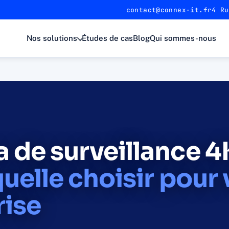
contact@connex-it.fr
4 Ru
Nos solutions
Études de cas
Blog
Qui sommes-nous
 de surveillance 4
quelle choisir pour 
rise