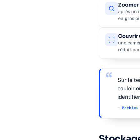
Zoomer 
après un 
en gros pi
Couvrir
une caméra
réduit pa
Sur le te
couloir o
identifie
—
Mathieu
Stockage