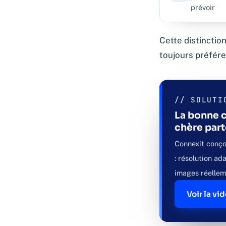
prévoir
Cette distinction
toujours préférer
// SOLUTI
La bonne c
chère par
Connexit conçoi
: résolution a
images réellem
Voir la vi