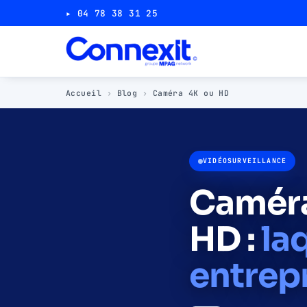
▸ 04 78 38 31 25
Accueil
›
Blog
›
Caméra 4K ou HD
VIDÉOSURVEILLANCE
Caméra
HD :
la
entrep