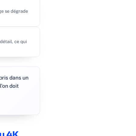
age se dégrade
étail, ce qui
pris dans un
'on doit
du 4K