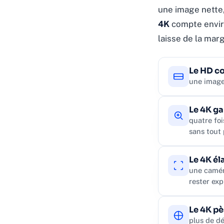
une image nette,
4K
compte environ
laisse de la mar
Le HD co
une image 
Le 4K ga
quatre foi
sans tout
Le 4K él
une camér
rester exp
Le 4K pè
plus de dé