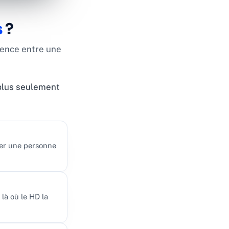
s
?
érence entre une
plus seulement
fier une personne
 là où le HD la