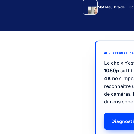
· Co
Mathieu Prade
LA RÉPONSE C
Le choix n'es
1080p
suffit
4K
ne s'impos
reconnaître 
de caméras. 
dimensionne 
Diagnosti