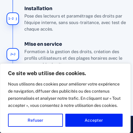
Installation
Pose des lecteurs et paramétrage des droits par
1-2 j
l'équipe interne, sans sous-traitance, avec test de
chaque accès.
Mise en service
Formation à la gestion des droits, création des
J+J
profils utilisateurs et des plages horaires avec le
responsable du site.
Ce site web utilise des cookies.
Maintenance & suivi
Nous utilisons des cookies pour améliorer votre expérience
Suivi
Contrôles périodiques, évolutions des droits et
de navigation, diffuser des publicités ou des contenus
assistance dans la durée.
personnalisés et analyser notre trafic. En cliquant sur « Tout
accepter », vous consentez à notre utilisation des cookies.
Voir nos autres études de cas sécurité à Lyon
Refuser
Accepter
▸ Appeler
Devis gratuit