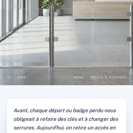
69 · AURA
BADGE · DROITS À DISTANCE
CAS CLIENT · TERTIAIRE MULTI-SITES
Tertiaire multi-sites : badges
Avant, chaque départ ou badge perdu nous
gérés à distance, plus aucune
obligeait à refaire des clés et à changer des
serrure à changer
serrures. Aujourd'hui, on retire un accès en