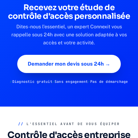
Recevez votre étude de
contrôle d'accès personnalisée
Dites-nous l'essentiel, un expert Connexit vous
rappelle sous 24h avec une solution adaptée à vos
accès et votre activité.
Demander mon devis sous 24h →
Diagnostic gratuit
Sans engagement
Pas de démarchage
//
L'ESSENTIEL AVANT DE VOUS ÉQUIPER
Contrôle d'accès entreprise