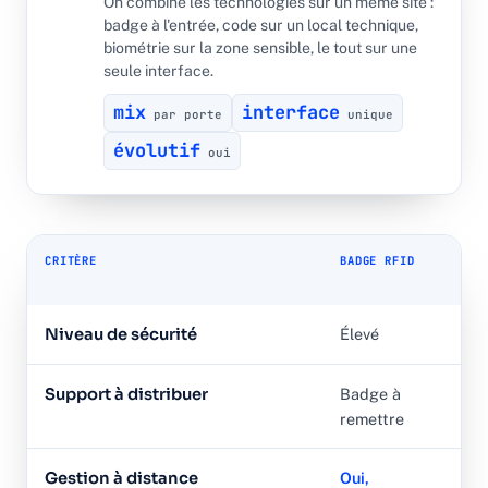
On combine les technologies sur un même site :
badge à l'entrée, code sur un local technique,
biométrie sur la zone sensible, le tout sur une
seule interface.
mix
interface
par porte
unique
évolutif
oui
CRITÈRE
BADGE RFID
COD
DIG
Niveau de sécurité
Élevé
Mo
Support à distribuer
Badge à
Au
remettre
Gestion à distance
Oui,
Oui