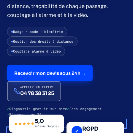
distance, traçabilité de chaque passage,
couplage à l'alarme et à la vidéo.
Contrôle d'accès
Contrôle par badge
Badge · code · biométrie
Gestion des droits à distance
Contrôle biométrique
Couplage alarme & vidéo
Interphonie & vidéoportier
Recevoir mon devis sous 24h →
Qui sommes-nous
APPELEZ UN EXPERT
04 78 38 31 25
Études de cas
Diagnostic gratuit sur site
Sans engagement
Réponse sous 24h
Blog
5,0
69 · LYON & AURA
BADGE · CODE · BIOMÉTRIE
★★★★★
47 avis Google ›
RGPD
✓