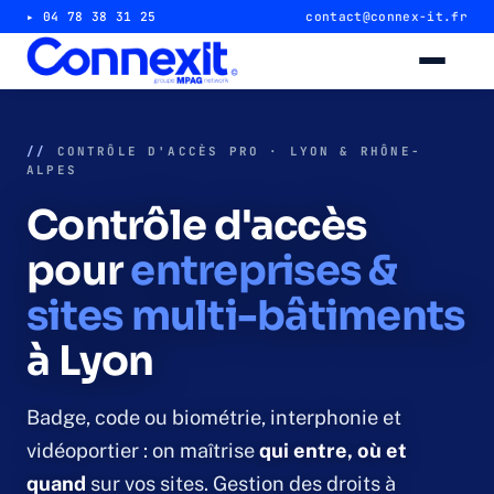
▸ 04 78 38 31 25
contact@connex-it.fr
Alarme intrusion
//
CONTRÔLE D'ACCÈS PRO · LYON & RHÔNE-
ALPES
Alarme magasin & commerce
Contrôle d'accès
Alarme entrepôt & industrie
pour
entreprises &
sites multi-bâtiments
Télésurveillance 24/7
à Lyon
Vidéosurveillance
Badge, code ou biométrie, interphonie et
Caméra magasin & commerce
vidéoportier : on maîtrise
qui entre, où et
quand
sur vos sites. Gestion des droits à
Caméra entrepôt