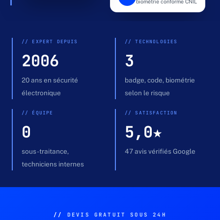
biométrie conforme CNIL
PORTE A · ENTRÉE PRINCIPALE
AUTORISÉ
Devis gratuit →
// EXPERT DEPUIS
// TECHNOLOGIES
2006
3
20 ans en sécurité
badge, code, biométrie
électronique
selon le risque
// ÉQUIPE
// SATISFACTION
0
5,0★
sous-traitance,
47 avis vérifiés Google
techniciens internes
//
DEVIS GRATUIT SOUS 24H