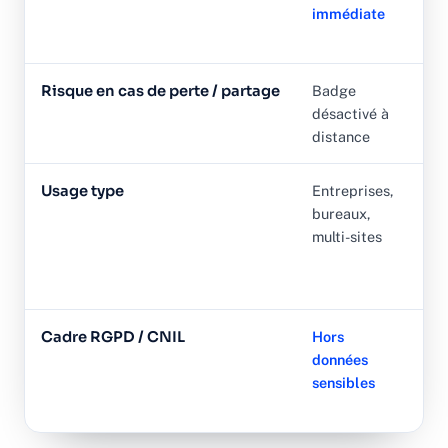
immédiate
(ro
des
Risque en cas de perte / partage
Badge
Co
désactivé à
par
distance
Usage type
Entreprises,
Loc
bureaux,
tec
multi-sites
par
ac
sec
Cadre RGPD / CNIL
Hors
Ho
données
do
sensibles
sen