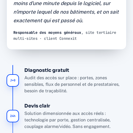
moins d'une minute depuis le logiciel, sur
Plusieurs bâtiments sur une seule interface, droits par
n'importe lequel de nos bâtiments, et on sait
plage horaire, traçabilité de chaque passage.
exactement qui est passé où.
Diagnostic, installation et SAV par l'équipe interne
Connexit, sans sous-traitance.
Responsable des moyens généraux
, site tertiaire
multi-sites · client Connexit
3
0
<1 min
SITES UNIFIÉS
SERRURE À CHANGER
RETRAIT D'UN BADGE
100%
ACCÈS TRACÉS
Diagnostic gratuit
Audit des accès sur place : portes, zones
J+0
sensibles, flux de personnel et de prestataires,
besoin de traçabilité.
Devis clair
Solution dimensionnée aux accès réels :
24h
technologie par porte, gestion centralisée,
couplage alarme/vidéo. Sans engagement.