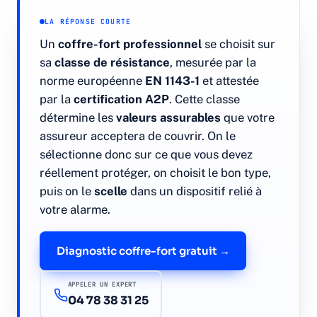
LA RÉPONSE COURTE
Contrôle d'accès
Un
coffre-fort professionnel
se choisit sur
sa
classe de résistance
, mesurée par la
Contrôle par badge
norme européenne
EN 1143-1
et attestée
par la
certification A2P
. Cette classe
Contrôle biométrique
détermine les
valeurs assurables
que votre
assureur acceptera de couvrir. On le
sélectionne donc sur ce que vous devez
Interphonie & vidéoportier
réellement protéger, on choisit le bon type,
puis on le
scelle
dans un dispositif relié à
Qui sommes-nous
votre alarme.
Études de cas
Diagnostic coffre-fort gratuit →
Blog
APPELER UN EXPERT
04 78 38 31 25