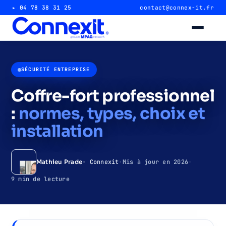
▸ 04 78 38 31 25
contact@connex-it.fr
Alarme intrusion
SÉCURITÉ ENTREPRISE
Alarme magasin & commerce
Coffre-fort professionnel
:
normes, types, choix et
Alarme entrepôt & industrie
installation
Télésurveillance 24/7
· Connexit
·
Mis à jour en 2026
·
Mathieu Prade
Vidéosurveillance
9 min de lecture
Caméra magasin & commerce
Caméra entrepôt