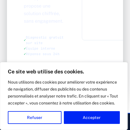
propose une
solution chiffrée,
sans engagement.
Diagnostic gratuit
sur site
Équipe interne
Réponse sous 24h
04 78 38 31 25
·
Ce site web utilise des cookies.
Lun-Ven 8h30-17h30
Nous utilisons des cookies pour améliorer votre expérience
de navigation, diffuser des publicités ou des contenus
personnalisés et analyser notre trafic. En cliquant sur « Tout
accepter », vous consentez à notre utilisation des cookies.
Refuser
Accepter
▸ Appeler
Devis gratuit