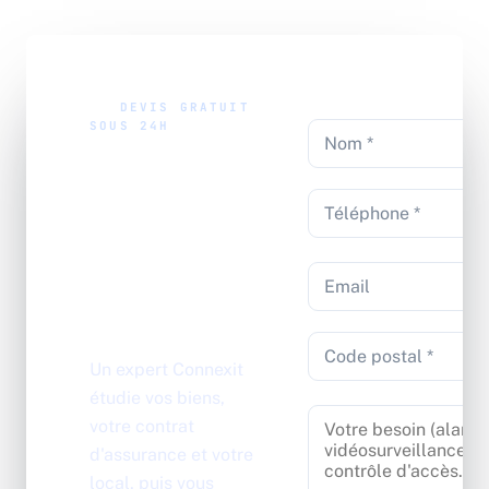
//
DEVIS GRATUIT
SOUS 24H
Sécurisez
vos
valeurs
et votre
coffre
Un expert Connexit
étudie vos biens,
votre contrat
d'assurance et votre
local, puis vous