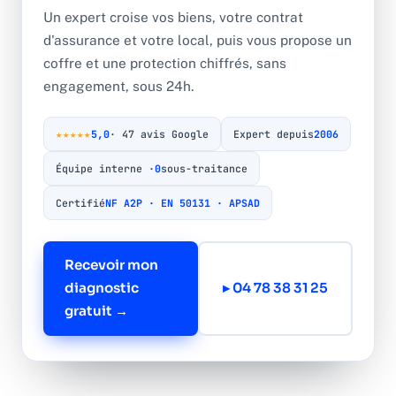
Un expert croise vos biens, votre contrat
d'assurance et votre local, puis vous propose un
coffre et une protection chiffrés, sans
engagement, sous 24h.
★★★★★
5,0
· 47 avis Google
Expert depuis
2006
Équipe interne ·
0
sous-traitance
Certifié
NF A2P · EN 50131 · APSAD
Recevoir mon
diagnostic
▸ 04 78 38 31 25
gratuit →