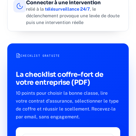
Connecter à une intervention
relié à la
télésurveillance 24/7
, le
déclenchement provoque une levée de doute
puis une intervention réelle
CHECKLIST GRATUITE
La checklist coffre-fort de
votre entreprise (PDF)
10 points pour choisir la bonne classe, lire
votre contrat d'assurance, sélectionner le type
de coffre et réussir le scellement. Recevez-la
par email, sans engagement.