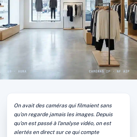
69 · AURA
CAMÉRAS IP · NF A2P
CAS CLIENT · COMMERCE LYONNAIS
Commerce : démarque
On avait des caméras qui filmaient sans
inconnue divisée par deux
qu'on regarde jamais les images. Depuis
après la pose des caméras
qu'on est passé à l'analyse vidéo, on est
alertés en direct sur ce qui compte
Caméras IP, analyse vidéo et accès distant.