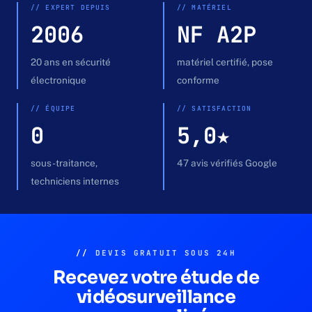
Devis gratuit →
// EXPERT DEPUIS
// MATÉRIEL
2006
NF A2P
20 ans en sécurité
matériel certifié, pose
électronique
conforme
// ÉQUIPE
// SATISFACTION
0
5,0★
sous-traitance,
47 avis vérifiés Google
techniciens internes
//
DEVIS GRATUIT SOUS 24H
Recevez votre étude de
vidéosurveillance