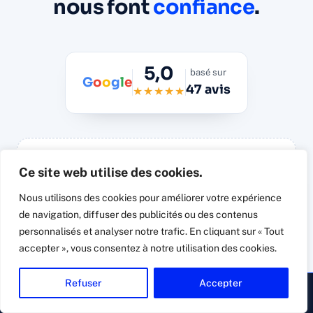
nous font
confiance
.
5,0
basé sur
G
o
o
g
l
e
47 avis
★★★★★
Ce site web utilise des cookies.
Synchronisation automatique des avis
Google réels
Nous utilisons des cookies pour améliorer votre expérience
de navigation, diffuser des publicités ou des contenus
Widget Trustindex.io à connecter à la fiche
Google Business Connexit à l'import : il affiche les
personnalisés et analyser notre trafic. En cliquant sur « Tout
47 avis vérifiés avec photos, dates et réponses,
accepter », vous consentez à notre utilisation des cookies.
sans avis inventé.
Refuser
Accepter
▸ Appeler
Devis gratuit
→ Voir les avis directement sur Google