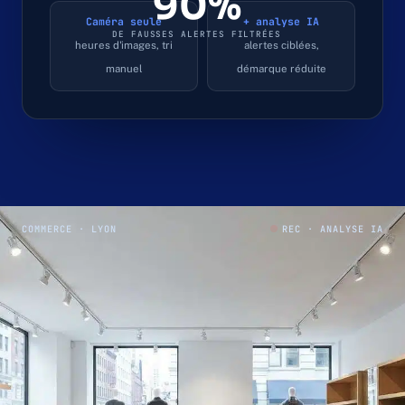
90%
Caméra seule
+ analyse IA
DE FAUSSES ALERTES FILTRÉES
heures d'images, tri
alertes ciblées,
manuel
démarque réduite
COMMERCE · LYON
REC · ANALYSE IA