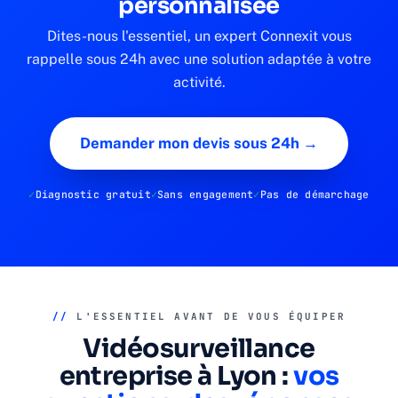
personnalisée
Dites-nous l'essentiel, un expert Connexit vous
rappelle sous 24h avec une solution adaptée à votre
activité.
Demander mon devis sous 24h →
Diagnostic gratuit
Sans engagement
Pas de démarchage
//
L'ESSENTIEL AVANT DE VOUS ÉQUIPER
Vidéosurveillance
entreprise à Lyon :
vos