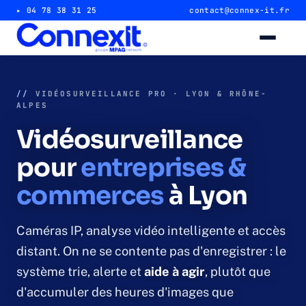
▸ 04 78 38 31 25
contact@connex-it.fr
Alarme intrusion
//
VIDÉOSURVEILLANCE PRO · LYON & RHÔNE-
ALPES
Alarme magasin & commerce
Vidéosurveillance
Alarme entrepôt & industrie
pour
entreprises &
commerces
à Lyon
Télésurveillance 24/7
Vidéosurveillance
Caméras IP, analyse vidéo intelligente et accès
distant. On ne se contente pas d'enregistrer : le
Caméra magasin & commerce
système trie, alerte et
aide à agir
, plutôt que
d'accumuler des heures d'images que
Caméra entrepôt