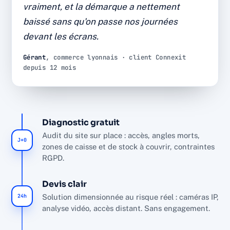
vraiment, et la démarque a nettement
Diagnostic, installation et SAV par l'équipe interne
baissé sans qu'on passe nos journées
Connexit, sans sous-traitance, dans le respect du
RGPD.
devant les écrans.
÷2
12 mois
Gérant
, commerce lyonnais · client Connexit
depuis 12 mois
DÉMARQUE INCONNUE
DE RECUL
~90%
NF A2P
FAUSSES ALERTES FILTRÉES
MATÉRIEL CERTIFIÉ
Diagnostic gratuit
Audit du site sur place : accès, angles morts,
J+0
zones de caisse et de stock à couvrir, contraintes
RGPD.
Devis clair
24h
Solution dimensionnée au risque réel : caméras IP,
analyse vidéo, accès distant. Sans engagement.