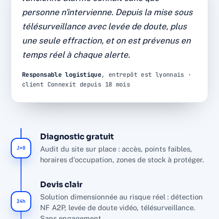
télésurveillance
personne n'intervienne. Depuis la mise sous
télésurveillance avec levée de doute, plus
Détection certifiée, levée de doute vidéo et
une seule effraction, et on est prévenus en
supervision 24/7. Diagnostic, installation et SAV par
temps réel à chaque alerte.
l'équipe interne Connexit, sans sous-traitance.
Responsable logistique
, entrepôt est lyonnais ·
0
18 mois
<30s
client Connexit depuis 18 mois
INTRUSION
DE RECUL
LEVÉE DE DOUTE
24-7
SUPERVISION
Diagnostic gratuit
J+0
Audit du site sur place : accès, points faibles,
horaires d'occupation, zones de stock à protéger.
Devis clair
Solution dimensionnée au risque réel : détection
24h
NF A2P, levée de doute vidéo, télésurveillance.
Sans engagement.