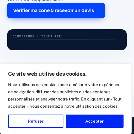
Vérifier ma zone & recevoir un devis →
COUVERTURE · TEMPS RÉEL
Valence
Saint-Étienne
Annecy
Chambéry
Grenoble
LYON · 69
Ce site web utilise des cookies.
Nous utilisons des cookies pour améliorer votre expérience
de navigation, diffuser des publicités ou des contenus
//
VOTRE PROJET, ÉTAPE PAR ÉTAPE
personnalisés et analyser notre trafic. En cliquant sur « Tout
De l'audit à la
protection
accepter », vous consentez à notre utilisation des cookies.
active
.
Refuser
Accepter
▸ Appeler
Devis gratuit