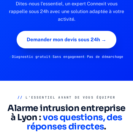
Dites-nous l'essentiel, un expert Connexit vous
rappelle sous 24h avec une solution adaptée à votre
activité.
Demander mon devis sous 24h →
Diagnostic gratuit
Sans engagement
Pas de démarchage
//
L'ESSENTIEL AVANT DE VOUS ÉQUIPER
Alarme intrusion entreprise
à Lyon :
vos questions, des
réponses directes
.