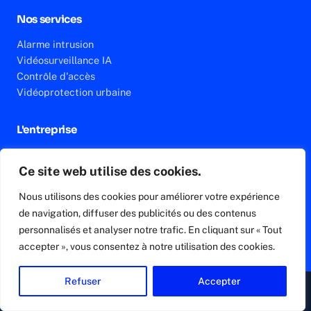
Nos services
Alarme intrusion
Vidéosurveillance IA
Contrôle d'accès
Vidéoprotection urbaine
L'entreprise
Qui est Connexit
Ce site web utilise des cookies.
Études de cas
Actualités
Nous utilisons des cookies pour améliorer votre expérience
Contact & devis
de navigation, diffuser des publicités ou des contenus
personnalisés et analyser notre trafic. En cliquant sur « Tout
Nous contacter
accepter », vous consentez à notre utilisation des cookies.
04 78 38 31 25
contact@connex-it.fr
Refuser
Accepter
▸ Appeler
Devis gratuit
4 Rue des Frères Lumière,