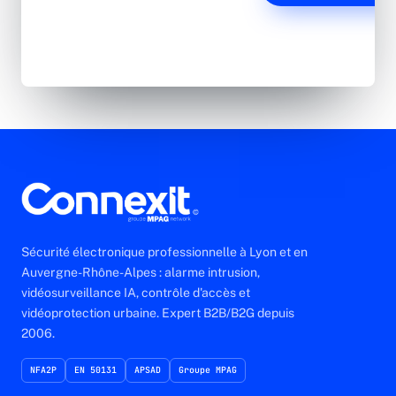
Lun-Ven 8h30-17h30
Sécurité électronique professionnelle à Lyon et en
Auvergne-Rhône-Alpes : alarme intrusion,
vidéosurveillance IA, contrôle d'accès et
vidéoprotection urbaine. Expert B2B/B2G depuis
2006.
NFA2P
EN 50131
APSAD
Groupe MPAG