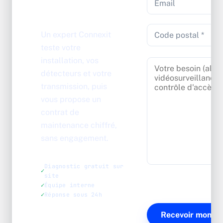
Connexit
Un expert Connexit
teste votre
installation, vos
détecteurs et votre
transmission, puis
vous propose un
contrat de
maintenance chiffré,
sans engagement.
Diagnostic gratuit sur
site
Équipe interne
Réponse sous 24h
04 78 38 31 25
·