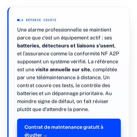
Contrôle d'accès
LA RÉPONSE COURTE
Une alarme professionnelle se maintient
Contrôle par badge
parce que c'est un équipement actif : ses
batteries, détecteurs et liaisons s'usent
,
Contrôle biométrique
et l'assurance comme la conformité NF A2P
supposent un système vérifié. La référence
Interphonie & vidéoportier
est une
visite annuelle sur site
, complétée
par une télémaintenance à distance. Un
Qui sommes-nous
contrat couvre ces tests, le contrôle des
batteries et un dépannage prioritaire. Au
moindre signe de défaut, on fait réviser
Études de cas
plutôt que d'attendre la panne.
Blog
Contrat de maintenance gratuit à
étudier →