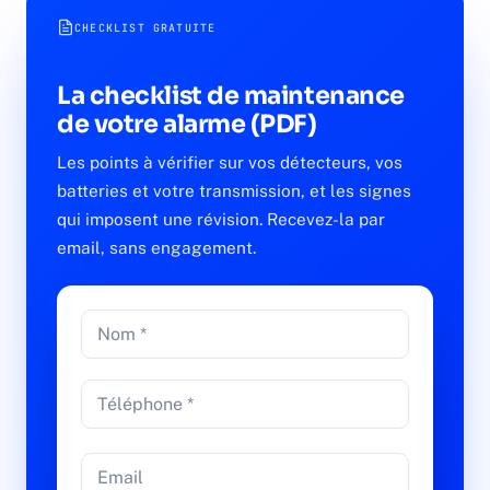
CHECKLIST GRATUITE
La checklist de maintenance
de votre alarme (PDF)
Les points à vérifier sur vos détecteurs, vos
batteries et votre transmission, et les signes
qui imposent une révision. Recevez-la par
email, sans engagement.