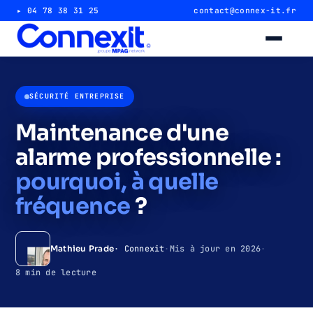
▸ 04 78 38 31 25
contact@connex-it.fr
Alarme intrusion
SÉCURITÉ ENTREPRISE
Alarme magasin & commerce
Maintenance d'une
alarme professionnelle :
Alarme entrepôt & industrie
pourquoi, à quelle
Télésurveillance 24/7
fréquence
?
Vidéosurveillance
· Connexit
·
Mis à jour en 2026
·
Mathieu Prade
Caméra magasin & commerce
8 min de lecture
Caméra entrepôt