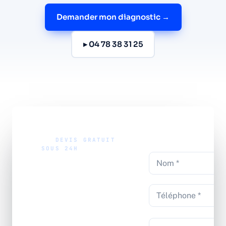
Demander mon diagnostic →
▸ 04 78 38 31 25
//
DEVIS GRATUIT
SOUS 24H
Maintenez
votre
alarme
avec