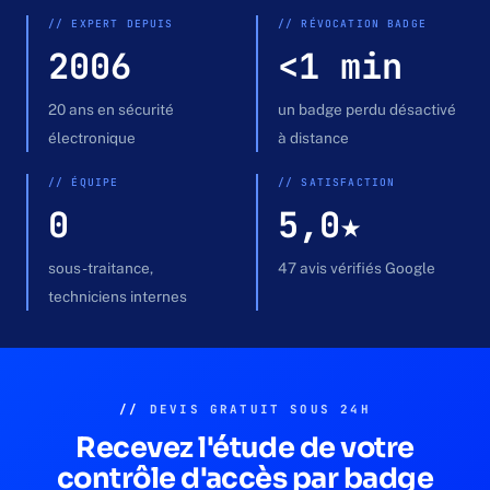
Devis gratuit →
// EXPERT DEPUIS
// RÉVOCATION BADGE
2006
<1 min
20 ans en sécurité
un badge perdu désactivé
électronique
à distance
// ÉQUIPE
// SATISFACTION
0
5,0★
sous-traitance,
47 avis vérifiés Google
techniciens internes
//
DEVIS GRATUIT SOUS 24H
Recevez l'étude de votre
contrôle d'accès par badge