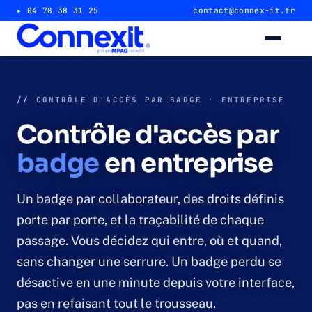
▸ 04 78 38 31 25
contact@connex-it.fr
Alarme intrusion
//
CONTRÔLE D'ACCÈS PAR BADGE · ENTREPRISE
Alarme magasin & commerce
Contrôle d'accès par
badge
Alarme entrepôt & industrie
en entreprise
Télésurveillance 24/7
Un badge par collaborateur, des droits définis
porte par porte, et la traçabilité de chaque
Vidéosurveillance
passage. Vous décidez qui entre, où et quand,
sans changer une serrure. Un badge perdu se
Caméra magasin & commerce
désactive en une minute depuis votre interface,
pas en refaisant tout le trousseau.
Caméra entrepôt