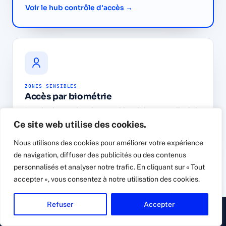
Voir le hub contrôle d'accès →
ZONES SENSIBLES
Accès par biométrie
Pour les locaux les plus sensibles : l'identité réelle de la
personne, sans badge à prêter ni à perdre.
Ce site web utilise des cookies.
Découvrir →
Nous utilisons des cookies pour améliorer votre expérience
de navigation, diffuser des publicités ou des contenus
personnalisés et analyser notre trafic. En cliquant sur « Tout
accepter », vous consentez à notre utilisation des cookies.
Refuser
Accepter
▸ Appeler
Devis gratuit
FILTRER LES VISITEURS