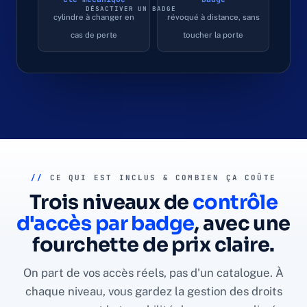
DÉSACTIVER UN BADGE
cylindre à changer en
révoqué à distance, sans
cas de perte
toucher la porte
//
CE QUI EST INCLUS & COMBIEN ÇA COÛTE
Trois niveaux de
contrôle
d'accès par badge
, avec une
fourchette de prix claire.
On part de vos accès réels, pas d'un catalogue. À
chaque niveau, vous gardez la gestion des droits