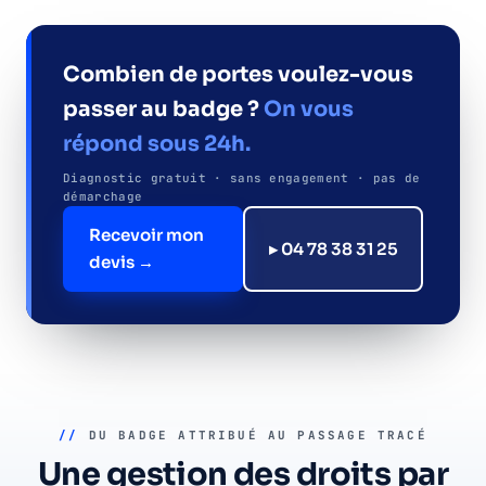
Combien de portes voulez-vous
passer au badge ?
On vous
répond sous 24h.
Diagnostic gratuit · sans engagement · pas de
démarchage
Recevoir mon
▸ 04 78 38 31 25
devis →
//
DU BADGE ATTRIBUÉ AU PASSAGE TRACÉ
Une gestion des droits par