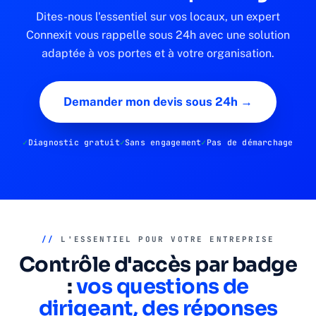
Dites-nous l'essentiel sur vos locaux, un expert
Connexit vous rappelle sous 24h avec une solution
adaptée à vos portes et à votre organisation.
Demander mon devis sous 24h →
Diagnostic gratuit
Sans engagement
Pas de démarchage
//
L'ESSENTIEL POUR VOTRE ENTREPRISE
Contrôle d'accès par badge
:
vos questions de
dirigeant, des réponses