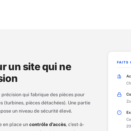
FAITS
r un site qui ne
sion
Ac
Ch
 précision qui fabrique des pièces pour
Co
Zo
es (turbines, pièces détachées). Une partie
mpose un niveau de sécurité élevé.
Ex
Ce
e en place un
contrôle d'accès
, c'est-à-
20