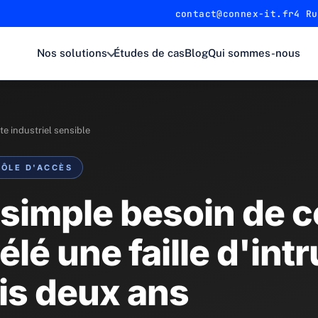
contact@connex-it.fr
4 Ru
Nos solutions
Études de cas
Blog
Qui sommes-nous
te industriel sensible
RÔLE D'ACCÈS
imple besoin de c
élé une faille d'int
is deux ans